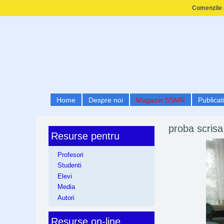
Comenzile e
Home
Despre noi
Magazin SSMR
Publicati
proba scrisa
Resurse pentru
Profesori
Studenti
Elevi
Media
Autori
Resurse on-line