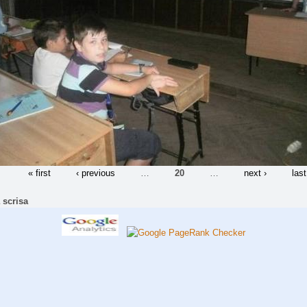
« first
‹ previous
…
20
…
next ›
last
 scrisa