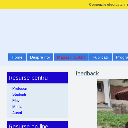
Comenzile efectuate in p
Home
Despre noi
Magazin SSMR
Publicatii
Progr
feedback
Resurse pentru
Profesori
Studenti
Elevi
Media
Autori
Resurse on-line