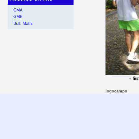
GMA
GMB
Bull. Math.
« firs
logocampo