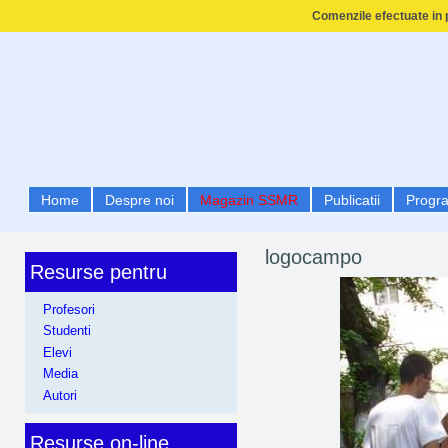
Comenzile efectuate in p
Home
Despre noi
Magazin SSMR
Publicatii
Progr
logocampo
Resurse pentru
Profesori
Studenti
Elevi
Media
Autori
Resurse on-line